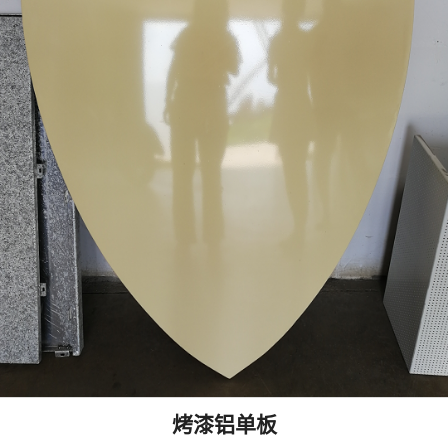
烤漆铝单板