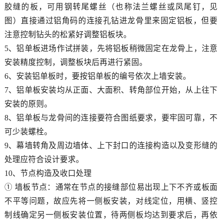
胶缝的板，可用钢转尾螺丝（也称法兰螺丝或凤尾钉，见
图）直接通过铝角码的连接孔钻进龙骨里来固定铝板，但要
注意控制钻头的松紧好调整铝板块。
5
、
铝单板
进场作试拼装，先将铝板稍微固定在龙骨上，注意
安装精度控制，调整板块后再进行紧固。
6
、安装铝单板时，要按铝单板的编号依次上墙安装。
7
、铝单板安装均从正面、大面积、转角部位开始，从上往下
安装的原则。
8
、铝单板与龙骨间的连接要符合图纸要求，要牢固可靠，不
可少装螺栓。
9
、幕墙转角及周边墙体、上下封口的连接构造以及变形缝的
处理应符合设计要求。
10
、节点构造及收口处理
①
墙板节点：通常在节点的接缝部位易出现上下不齐或板面
不平等问题，故应先将一侧板安装，对线定位，用横、竖控
制线确定另一侧板安装位置，待两侧板均达到要求后，再依