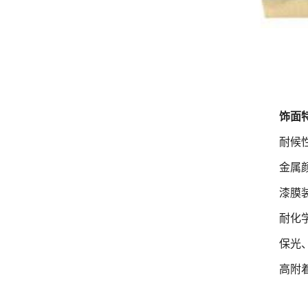
饰面
耐候
金属
漆膜
耐化
保光
高附